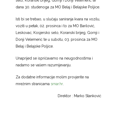
selo, Koranski brijeg, Gornji i Donji Velemerić te
dana 30. studenoga za MO Belaj i Belajske Poljice.
Isti bi se trebao, u slučaju saniranja kvara na vozilu,
voziti u petak, 02. prosinca i to za MO Barilović,
Leskovac, Kosjersko selo, Koranski brijeg, Gornji i
Donji Velemerić te u subotu, 03. prosinca za MO
Belaj i Belajske Poljice.
Unaprijed se ispričavamo na neugodnostima i
nadamo se vašem razumijevanju.
Za dodatne informacije molim provjerite na
mrežnim stranicama
srnar.hr
.
Direktor : Marko Stanković