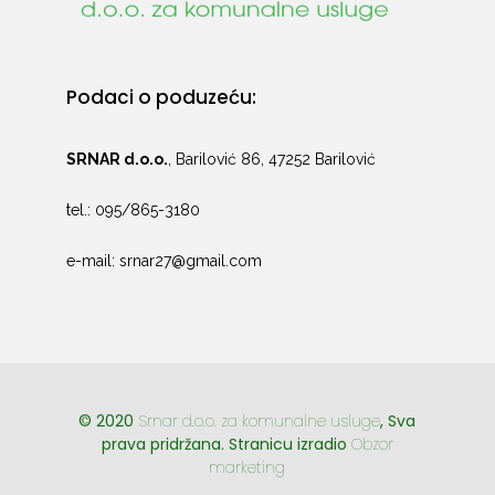
Podaci o poduzeću:
SRNAR d.o.o.
, Barilović 86, 47252 Barilović
tel.: 095/865-3180
e-mail: srnar27@gmail.com
© 2020
Srnar d.o.o. za komunalne usluge
, Sva
prava pridržana. Stranicu izradio
Obzor
marketing