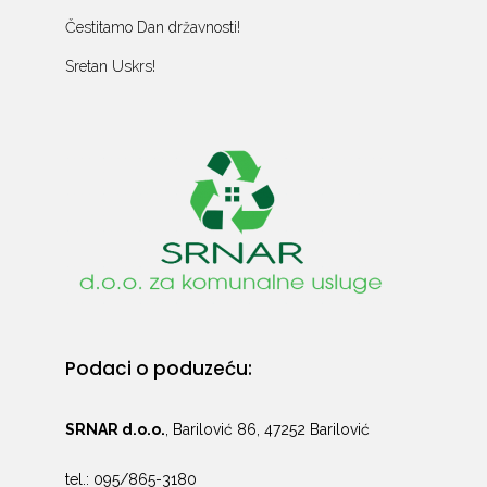
Čestitamo Dan državnosti!
Sretan Uskrs!
Podaci o poduzeću:
SRNAR d.o.o.
, Barilović 86, 47252 Barilović
tel.: 095/865-3180