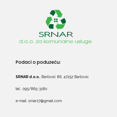
Podaci o poduzeću:
SRNAR d.o.o.
, Barilović 86, 47252 Barilović
tel.: 095/865-3180
e-mail: srnar27@gmail.com