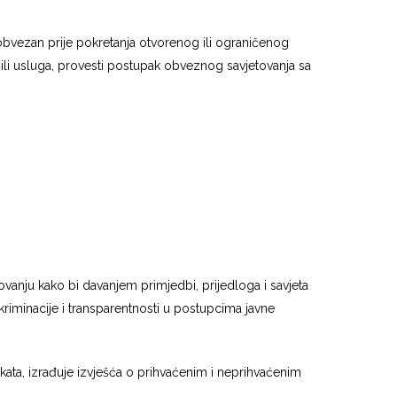
obvezan prije pokretanja otvorenog ili ograničenog
 ili usluga, provesti postupak obveznog savjetovanja sa
vanju kako bi davanjem primjedbi, prijedloga i savjeta
kriminacije i transparentnosti u postupcima javne
ata, izrađuje izvješća o prihvaćenim i neprihvaćenim