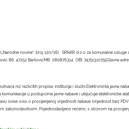
(„Narodne novine“, broj 120/16), SRNAR d.o.o za komunalne usluge čiji
:Barilović 86, 47252 BarilovićMB: 080876314 OIB: 74751310755Glavna adre
hvaća niz različitih propisa, institucija i službi.Elektronička javna na
va komunikacije u postupcima javne nabave i uključuje elektroničke al
bavu ovise ovisi o procijenjenoj vrijednosti nabave (vrijednost bez P
im zakonodavstvom. Pojednostavljeno rečeno, s obzirom na procijenjen