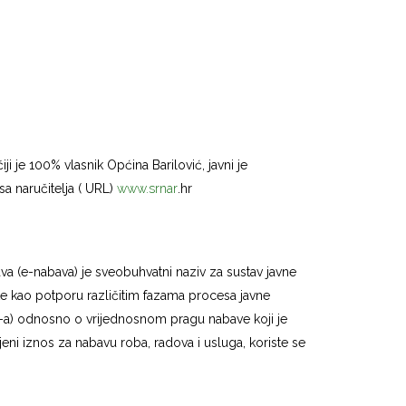
 je 100% vlasnik Općina Barilović, javni je
sa naručitelja ( URL)
www.srnar
.hr
bava (e-nabava) je sveobuhvatni naziv za sustav javne
ate kao potporu različitim fazama procesa javne
DV-a) odnosno o vrijednosnom pragu nabave koji je
i iznos za nabavu roba, radova i usluga, koriste se