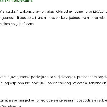
darskim subjektima
8. stavka 3. Zakona o javnoj nabavi („Narodne novine“, broj 120/16) 
ijednosti) ili postupka javne nabave velike vrijednosti za nabavu robe
inimalno 5 (pet) dana.
ovora o javnoj nabavi pozivaju se na sudjelovanje u prethodnom savjeto
biru najbolje ponude, poštujući načela tržišnog natjecanja, zabrane dis
atra sve primjedbe i prijedloge zainteresiranih gospodarskih subjek
a Savjetovanja.