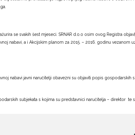
uga.
 ažurira se svakih šest mjeseci. SRNAR d.o.o osim ovog Registra obja
noj nabavi, a i Akcijskim planom za 2015. – 2016. godinu vezanom uz S
noj nabavi javni naručitelji obavezni su objaviti popis gospodarskih su
podarskih subjekata s kojima su predstavnici naručitelja – direktor t