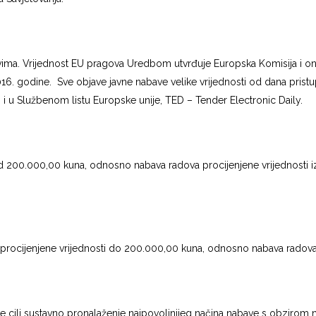
ima. Vrijednost EU pragova Uredbom utvrđuje Europska Komisija i oni 
016. godine. Sve objave javne nabave velike vrijednosti od dana pristu
 i u Službenom listu Europske unije, TED – Tender Electronic Daily.
nad 200.000,00 kuna, odnosno nabava radova procijenjene vrijednosti 
procijenjene vrijednosti do 200.000,00 kuna, odnosno nabava radova 
 cilj sustavno pronalaženje najpovoljnijeg načina nabave s obzirom n