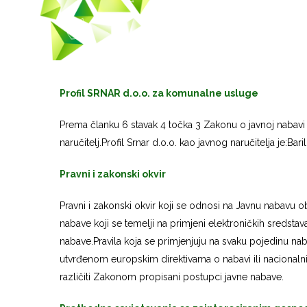
Profil SRNAR d.o.o. za komunalne usluge
Prema članku 6 stavak 4 točka 3 Zakonu o javnoj nabavi 
naručitelj.Profil Srnar d.o.o. kao javnog naručitelja je
Pravni i zakonski okvir
Pravni i zakonski okvir koji se odnosi na Javnu nabavu obu
nabave koji se temelji na primjeni elektroničkih sredsta
nabave.Pravila koja se primjenjuju na svaku pojedinu na
utvrđenom europskim direktivama o nabavi ili nacionaln
različiti Zakonom propisani postupci javne nabave.