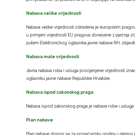
Nabava velike vrijednosti
Nabava velike vrijednosti određena je europskim pragov
u primjeni vrijednosti EU pragova donesene 1.siječnja 2
putem Elektroničkog oglasnika javne nabave RH, objaviti
Nabava male vrijednosti
Javna nabava roba i usluga procijenjene vrijednosti iz
oglasniku javne nabave Republike Hrvatske.
Nabava ispod zakonskog praga
Nabava ispod zakonskog praga je nabava robe i usluga 
Plan nabave
Plan nabave donosi se za proračunsku godinu i njegov je