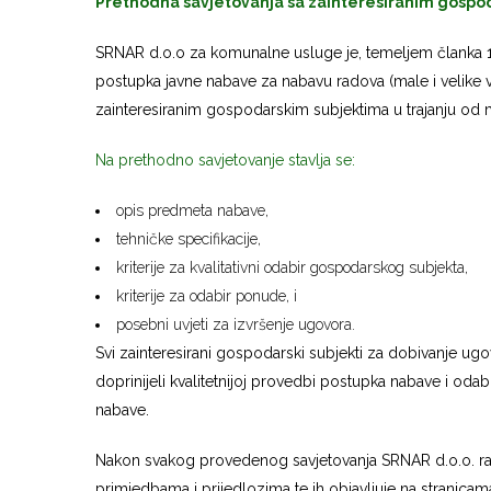
Prethodna savjetovanja sa zainteresiranim gospo
SRNAR d.o.o za komunalne usluge je, temeljem članka 19
postupka javne nabave za nabavu radova (male i velike vr
zainteresiranim gospodarskim subjektima u trajanju od m
Na prethodno savjetovanje stavlja se:
opis predmeta nabave,
tehničke specifikacije,
kriterije za kvalitativni odabir gospodarskog subjekta,
kriterije za odabir ponude, i
posebni uvjeti za izvršenje ugovora.
Svi zainteresirani gospodarski subjekti za dobivanje ug
doprinijeli kvalitetnijoj provedbi postupka nabave i oda
nabave.
Nakon svakog provedenog savjetovanja SRNAR d.o.o. razm
primjedbama i prijedlozima te ih objavljuje na stranicam