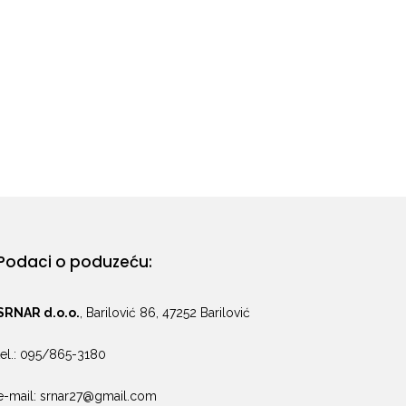
Podaci o poduzeću:
SRNAR d.o.o.
, Barilović 86, 47252 Barilović
tel.: 095/865-3180
e-mail: srnar27@gmail.com